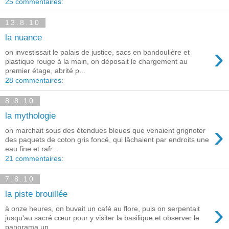
25 commentaires:
13.8.10
la nuance
›
on investissait le palais de justice, sacs en bandoulière et
plastique rouge à la main, on déposait le chargement au
premier étage, abrité p...
28 commentaires:
8.8.10
la mythologie
›
on marchait sous des étendues bleues que venaient grignoter
des paquets de coton gris foncé, qui lâchaient par endroits une
eau fine et rafr...
21 commentaires:
7.8.10
la piste brouillée
›
à onze heures, on buvait un café au flore, puis on serpentait
jusqu'au sacré cœur pour y visiter la basilique et observer le
panorama un...